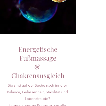
Energetische
Fußmassage
&
Chakrenausgleich
Sie sind auf der Suche nach innerer
Balance, Gelassenheit, Stabilität und
Lebensfreude?
Unseren ganzen Körper sowie alle