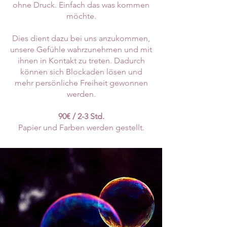
ohne Druck. Einfach das was kommen
möchte.
Dies dient dazu bei uns anzukommen,
unsere Gefühle wahrzunehmen und mit
ihnen in Kontakt zu treten. Dadurch
können sich Blockaden lösen und
mehr persönliche Freiheit gewonnen
werden.
90€ / 2-3 Std.
Papier und Farben werden gestellt.