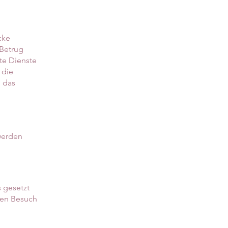
cke
 Betrug
te Dienste
 die
m das
werden
 gesetzt
nen Besuch