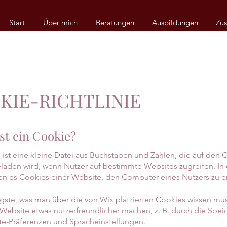
Start
Über mich
Beratungen
Ausbildungen
Zus
KIE-RICHTLINIE
ist ein Cookie?
 ist eine kleine Datei aus Buchstaben und Zahlen, die auf den
laden wird, wenn Nutzer auf bestimmte Websites zugreifen. In
n es Cookies einer Website, den Computer eines Nutzers zu e
gste, was man über die von Wix platzierten Cookies wissen muss
 Website etwas nutzerfreundlicher machen, z. B. durch die Spe
e-Präferenzen und Spracheinstellungen.