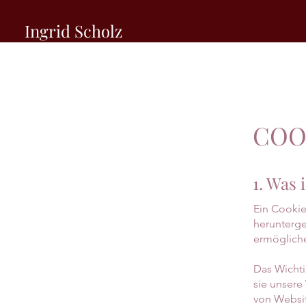
Ingrid Scholz
COO
1. Was 
Ein Cookie
herunterge
ermögliche
Das Wichti
sie unsere
von Websit