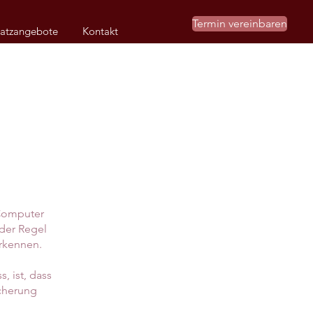
Termin vereinbaren
atzangebote
Kontakt
 Computer
 der Regel
rkennen.
, ist, dass
icherung