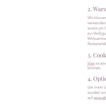
2. War
Wir können
verwenden,
sowie um C
zur Verfüg
Wirksamkei
Nutzererle
3. Cook
Hier
ist ei
können.
4. Opti
Um mehr üb
wurden und
auf
www.ab