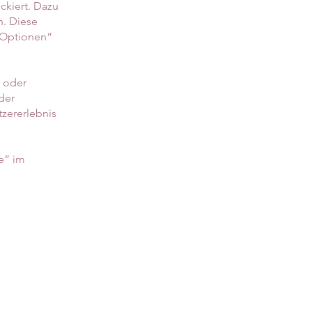
ckiert. Dazu
n. Diese
„Optionen“
s oder
der
zererlebnis
fe“ im